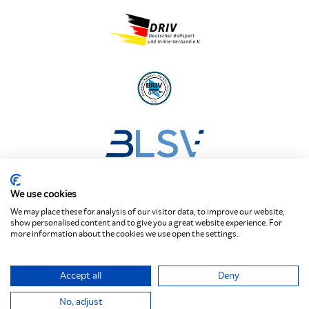
We use cookies
We may place these for analysis of our visitor data, to improve our website,
show personalised content and to give you a great website experience. For
Der Bayerische Skiverein: Ski‑Club Fürstenfeldbruck
more information about the cookies we use open the settings.
e.V.
Accept all
Deny
No, adjust