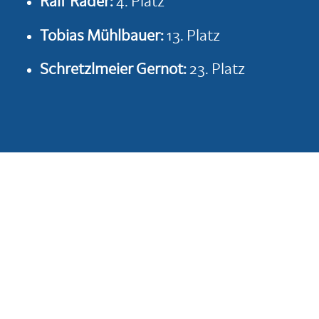
Ralf Rader:
4. Platz
Tobias Mühlbauer:
13. Platz
Schretzlmeier Gernot:
23. Platz
Das Wochenende im Montafon war
ein voller Erfolg auf ganzer Linie.
Die Europameisterschafts-Krone, unzählige